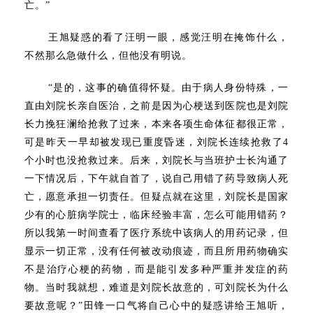
亡。”
王旭疑惑的看了汪明一眼，感觉汪明在掩饰什么，
不然那么急做什么，但他没有明说。
“是的，这事的确值得怀疑。由于病人身份特殊，一
直由刘院长亲自医治，之前是因为心梗送到医院也是刘院
长力挽狂澜给抢救了过来，本来各项生命体征都很正常，
可是昨天一早却被发现已重度昏迷，刘院长连续抢救了4
个小时也没抢救过来。后来，刘院长与当班护士长沟通了
一下情况后，下午就自首了，说自己用错了药导致病人死
亡，愿意承担一切责任。但疑点就在这里，刘院长是国家
少有的心脏病学院士，临床经验丰富，怎么可能用错药？
所以我第一时间查看了医疗系统中该病人的用药记录，但
显示一切正常，没有任何被改动痕迹，而且所用药物确实
不是治疗心梗的药物，而是能引发多种严重并发症的药
物。当时我就想，难道是刘院长故意的，可刘院长为什么
要故意呢？”田锋一口气将自己心中的疑惑讲给王旭听，