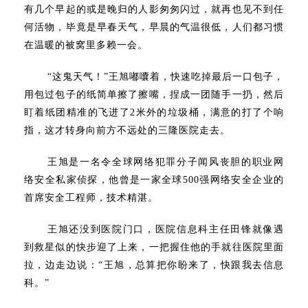
有几个早起的或是晚归的人影匆匆闪过，就再也见不到任
何活物，毕竟是早春天气，早晨的气温很低，人们都习惯
在温暖的被窝里多赖一会。
“这鬼天气！”王旭嘟囔着，快速吃掉最后一口包子，
用包过包子的纸简单擦了擦嘴，捏成一团随手一扔，然后
盯着纸团精准的飞进了2米外的垃圾桶，满意的打了个响
指，这才转身向前方不远处的三隆医院走去。
王旭是一名令全球网络犯罪分子闻风丧胆的职业网
络安全私家侦探，他曾是一家全球500强网络安全企业的
首席安全工程师，技术精湛。
王旭还没到医院门口，医院信息科主任田锋就像遇
到救星似的快步迎了上来，一把握住他的手就往医院里面
拉，边走边说：“王旭，总算把你盼来了，快跟我去信息
科。”