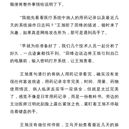
顺便将整件事情给说明了下。
“我能先看看医疗系统中病人的用药记录以及最近几
天的系统操作日志吗？”王旭听了田锋的描述，顿时来了
兴趣，如果真是网络攻击所为，那可是遇到高手了。
“早就为你准备好了，我们几个技术人员一起分析了
好久，一点迹象都找不到。”田锋边说边将王旭引到自己
的电脑前，输入密码打开系统，让王旭查看。
王旭逐句逐行的将病人用药记录看完，确实没有发
现任何篡改痕迹，用药记录非常完美，时间、用量、药物
使用情况、病人临床反应等一应俱全，但就是太过完美
了，感觉不像是日常用药记录，而是一份教科书。旁边的
主治医师汪明此刻脸上露出紧张之色，紧盯着王旭不停敲
击着键盘的手。
王旭没有做任何停留，立马开始查看最近几天的操