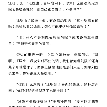
汪明，说：“汪医生，冒昧地问下，你为什么那么笃定刘
院长是被冤枉的，他自己都自首了，不是吗？”
汪明听了脸色一变，有点恼怒地说：“这不明摆着的
吗？老师从业20余载，怎么可能犯这种低级错误？”
“那为什么不是刘院长故意的呢？或者说他就是谋
杀？”王旭语气肯定的逼问。
旁边的田锋一听，立马心领神会，也追问说：“对
啊，汪医生，我说句对不住的话，我们都知道刘院长还有
几个月就退休了，而你是接替他的最热门人选，如果刘院
长出事，你将是最大受益者。”
“你们什么意思？”汪明到了暴怒的边缘，起身厉声
问：“你们怀疑这是我动了系统手脚？”
“难道不值得怀疑吗？”王旭冷声问，“要不刚才我查