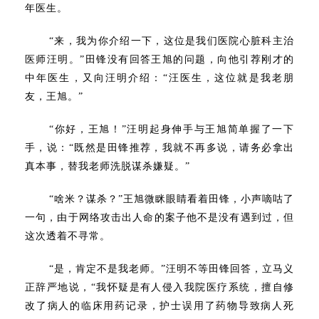
年医生。
“来，我为你介绍一下，这位是我们医院心脏科主治
医师汪明。”田锋没有回答王旭的问题，向他引荐刚才的
中年医生，又向汪明介绍：“汪医生，这位就是我老朋
友，王旭。”
“你好，王旭！”汪明起身伸手与王旭简单握了一下
手，说：“既然是田锋推荐，我就不再多说，请务必拿出
真本事，替我老师洗脱谋杀嫌疑。”
“啥米？谋杀？”王旭微眯眼睛看着田锋，小声嘀咕了
一句，由于网络攻击出人命的案子他不是没有遇到过，但
这次透着不寻常。
“是，肯定不是我老师。”汪明不等田锋回答，立马义
正辞严地说，“我怀疑是有人侵入我院医疗系统，擅自修
改了病人的临床用药记录，护士误用了药物导致病人死