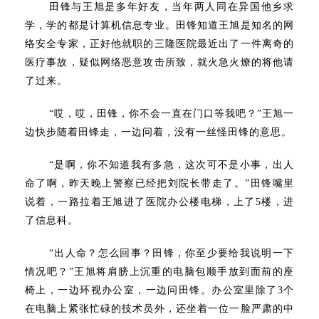
田锋与王旭是多年好友，当年两人同在异国他乡求
学，学的都是计算机信息专业。田锋知道王旭是知名的网
络安全专家，正好他就职的三隆医院最近出了一件离奇的
医疗事故，疑似网络恶意攻击所致，就火急火燎的将他请
了过来。
“哎，哎，田锋，你不会一直在门口等我吧？”王旭一
边快步随着田锋走，一边问着，没有一丝怪田锋的意思。
“是啊，你不知道我有多急，这次可不是小事，出人
命了啊，昨天晚上警察已经把刘院长带走了。”田锋嘴里
说着，一路拉着王旭进了医院办公楼电梯，上了5楼，进
了信息科。
“出人命？怎么回事？田锋，你至少要给我说明一下
情况吧？”王旭将肩膀上沉重的电脑包顺手放到面前的座
椅上，一边环视办公室，一边问田锋。办公室里除了3个
在电脑上紧张忙碌的技术员外，还坐着一位一脸严肃的中