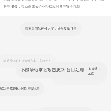
托管服务，帮助高成长企业轻松应对各类安全挑战
普遍采用软硬件方案，操作复杂且贵
不能清晰掌握攻击态势,盲目处理
软硬件方案防御被动，
缺乏系统的安全运维方案，盲目投入
防护也不全面
缺乏专业安全运维人才，培养成本高
准锁定事故原因,不能彻底解决