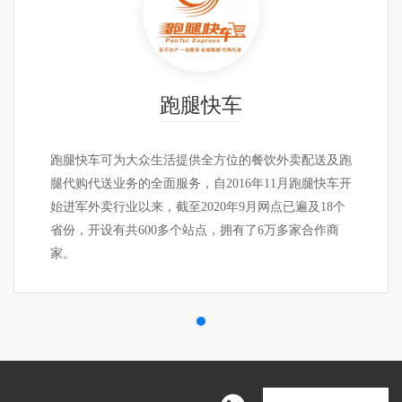
腿快车
跑
提供全方位的餐饮外卖配送及跑
跑腿快车可为大众生活提
务，自2016年11月跑腿快车开
腿代购代送业务的全面服务
2020年9月网点已遍及18个
始进军外卖行业以来，截至2
个站点，拥有了6万多家合作商
省份，开设有共600多个
家。