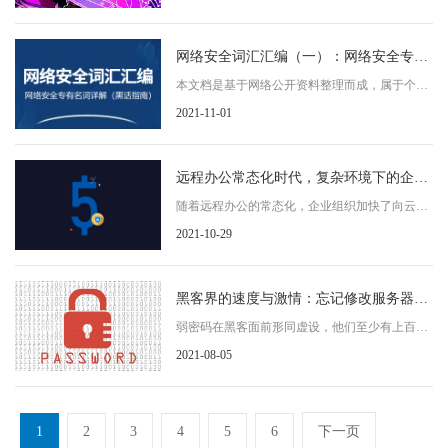
爆发出的
网络安全词汇汇编（一）：网络安全专有
名词详解（黑话指南）
本文档是基于网络公开资料整理而成，属于个人
笔记性质。主要内容是汇编了一些网络安全的词
2021-11-01
汇表、
远程办公常态化时代，复杂环境下的企业
应用安全的五大挑战
随着远程办公的常态化，企业组织加快了向云端
迁移的步伐。Radware最近发布了《Web应用程序
2021-10-29
和API
黑客界的速度与激情：忘记修改服务器弱
密码，2个小时内即被黑客爆破并掌控
弱密码在黑客面前形同虚设，他们至少有上百种
方法来进行破解，多则2小时，少则5秒，就能成
2021-08-05
功破获
1
2
3
4
5
6
下一页