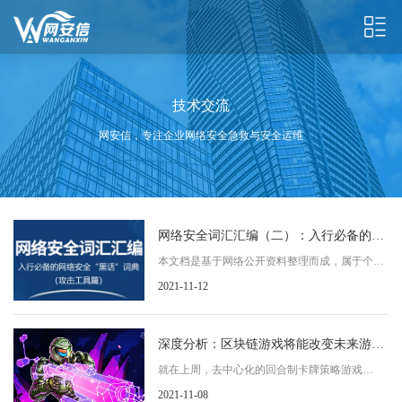
技术交流
网安信，专注企业网络安全急救与安全运维
网络安全词汇汇编（二）：入行必备的网
络安全“黑话”词典（攻击工具篇）
本文档是基于网络公开资料整理而成，属于个人
笔记性质。主要内容是汇编了一些网络安全的词
2021-11-12
汇表、
深度分析：区块链游戏将能改变未来游戏
经济格局的几个因素
就在上周，去中心化的回合制卡牌策略游戏
AxieInfinity向我们展示了基于区块链的游戏所能
2021-11-08