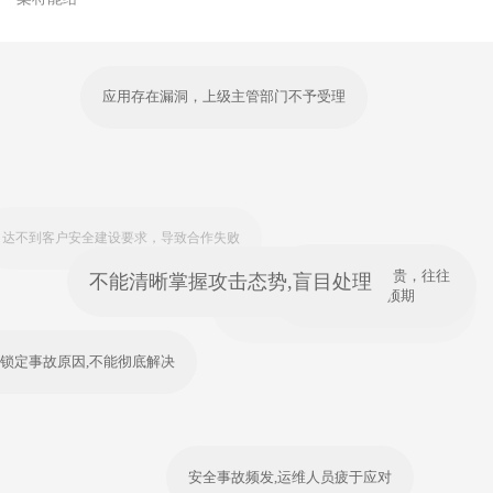
应用存在漏洞，上级主管部门不予受理
不能清晰掌握攻击态势,盲目处理
大型厂商收费昂贵，往
到客户安全建设要求，导致合作失败
往超出企业预期
未依法进行企业安全建设，面临处罚风险
准锁定事故原因,不能彻底解决
安全事故频发,运维人员疲于应对